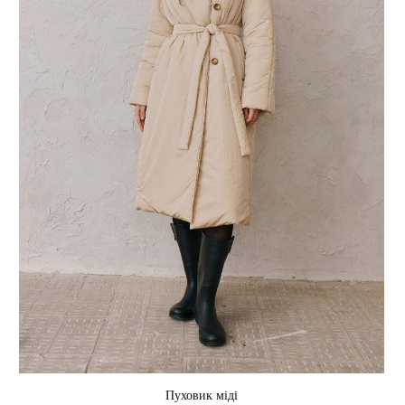
VILNA
ORNAMENT
Пуховик міді