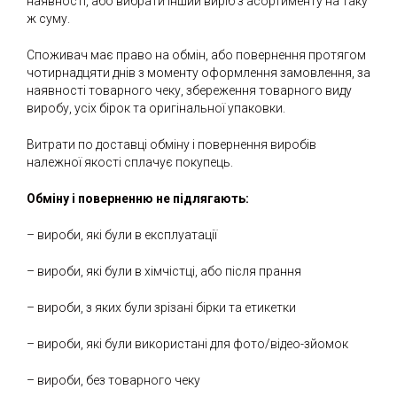
наявності, або вибрати інший виріб з асортименту на таку
ж суму.
Споживач має право на обмін, або повернення протягом
чотирнадцяти днів з моменту оформлення замовлення, за
наявності товарного чеку, збереження товарного виду
виробу, усіх бірок та оригінальної упаковки.
Витрати по доставці обміну і повернення виробів
належної якості сплачує покупець.
Обміну і поверненню не підлягають:
– вироби, які були в експлуатації
– вироби, які були в хімчістці, або після прання
– вироби, з яких були зрізані бірки та етикетки
– вироби, які були використані для фото/відео-зйомок
– вироби, без товарного чеку