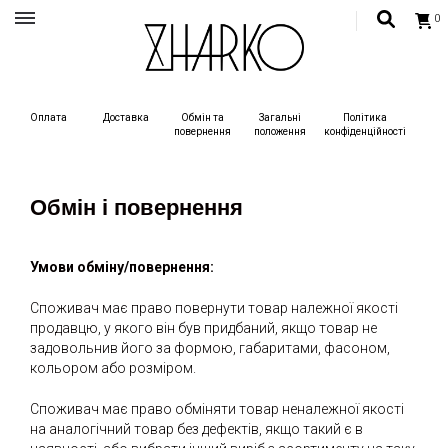
0
Український бренд одягу, жіночий український одяг, сучасний жиночий одяг,
одяг для жінок
Український бренд одягу ZHARKO
Оплата
Доставка
Обмін та
Загальні
Політика
повернення
положення
конфіденційност
і
Обмін і повернення
Умови обміну/повернення:
Споживач має право повернути товар належної якості
продавцю, у якого він був придбаний, якщо товар не
задовольнив його за формою, габаритами, фасоном,
кольором або розміром.
Споживач має право обміняти товар неналежної якості
на аналогічний товар без дефектів, якщо такий є в