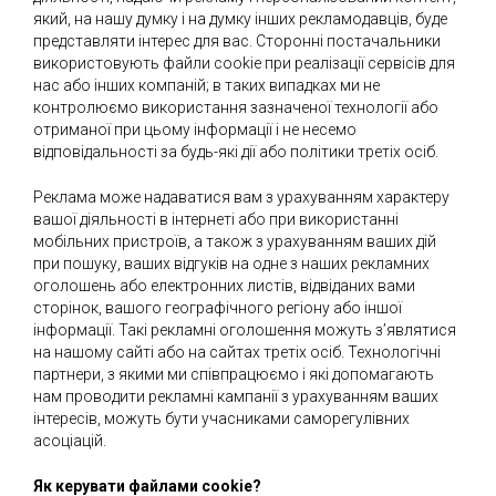
який, на нашу думку і на думку інших рекламодавців, буде
представляти інтерес для вас. Сторонні постачальники
використовують файли cookie при реалізації сервісів для
нас або інших компаній; в таких випадках ми не
контролюємо використання зазначеної технології або
отриманої при цьому інформації і не несемо
відповідальності за будь-які дії або політики третіх осіб.
Реклама може надаватися вам з урахуванням характеру
вашої діяльності в інтернеті або при використанні
мобільних пристроїв, а також з урахуванням ваших дій
при пошуку, ваших відгуків на одне з наших рекламних
оголошень або електронних листів, відвіданих вами
сторінок, вашого географічного регіону або іншої
інформації. Такі рекламні оголошення можуть з’являтися
на нашому сайті або на сайтах третіх осіб. Технологічні
партнери, з якими ми співпрацюємо і які допомагають
нам проводити рекламні кампанії з урахуванням ваших
інтересів, можуть бути учасниками саморегулівних
асоціацій.
Як керувати файлами cookie?