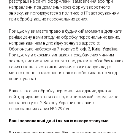
реєстрації на сайті, оформленні замовлення або при
направленні повідомлень через форму зворотного
зв’язку, ви погоджуєтеся з політикою і її застосуванням
при обробці ваших персональних даних.
При цьому ви маєте право в будь-який момент відкликати
раніше дану вами згоду на обробку персональних даних,
направивши нам відповідну заяву за адресою:
Оболонська набережна 7, корпус 5, оф. 3
, Київ, Україна
.
При цьому в окремих випадках, передбачених чинним
законодавством, ми можемо продовжити обробку ваших
даних і після такого відкликання згоди (наприклад, з
метою повного виконання наших зобов’язань по угоді
користувача).
Ваша згода на обробку персональних даних, дана на
сайті, прирівнюється до згоди в письмовій формі, як це
визначено у ст. 2 Закону України про захист
персональних даних № 2297-vi.
Ваші персональні дані і як ми їх використовуємо