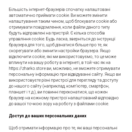
Більшість інтернет-браузерів спочатку налаштовані
автоматично приймати cookie. Ви можете змінити
налаштування таким чином, щоб блокувати cookie або
отримувати повідомлення, коли файли даного типу
будуть відправлені на пристрій. Є кілька способів
управління cookie. Будь ласка, зверніться до інструкції
браузера для того, щоб дізнатися більше про те, як
скорегувати або змінити настройки браузера. Якщо
відключити cookie, які ми використовуємо, то це може
вплинути на вашу роботу в інтернеті, в той час як на
https://zharko.store
ви, можливо, не зможете отримувати
персональну інформацію при відвідуванні сайту. Якщо ви
використовуєте різні пристрої для перегляду та доступу
до нашого сайту (наприклад, комп’ютер, смартфон,
планшет і т.д.), ви повинні переконатися, що кожен
браузер на кожному пристрої налаштований відповідно
до вашої точкою зору на роботу з файлами cookie.
Доступ до ваших персональних даних
Щоб отримати інформацію про те, які ваші персональні