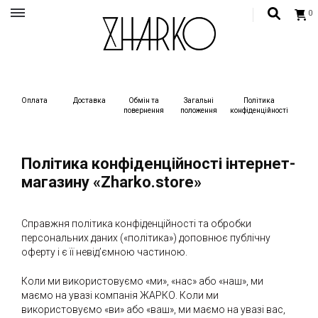
0
Український бренд одягу, жіночий український одяг, сучасний жиночий одяг,
одяг для жінок
Український бренд одягу ZHARKO
Оплата
Доставка
Обмін та
Загальні
Політика
повернення
положення
конфіденційност
і
Політика конфіденційності інтернет-
магазину «Zharko.store»
Справжня політика конфіденційності та обробки
персональних даних («політика») доповнює публічну
оферту і є її невід’ємною частиною.
Коли ми використовуємо «ми», «нас» або «наш», ми
маємо на увазі компанія ЖАРКО. Коли ми
використовуємо «ви» або «ваш», ми маємо на увазі вас,