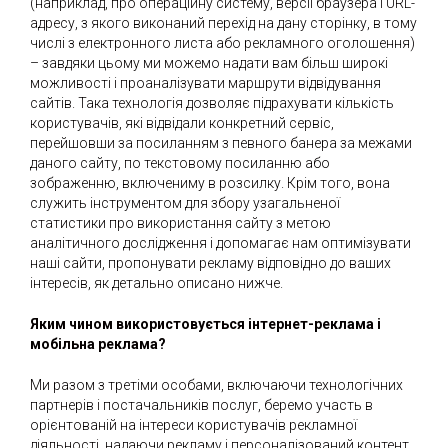
(наприклад, про операційну систему, версії браузера і URL-
адресу, з якого виконаний перехід на дану сторінку, в тому
числі з електронного листа або рекламного оголошення)
– завдяки цьому ми можемо надати вам більш широкі
можливості і проаналізувати маршрути відвідування
сайтів. Така технологія дозволяє підрахувати кількість
користувачів, які відвідали конкретний сервіс,
перейшовши за посиланням з певного банера за межами
даного сайту, по текстовому посиланню або
зображенню, включениму в розсилку. Крім того, вона
служить інструментом для збору узагальненої
статистики про використання сайту з метою
аналітичного дослідження і допомагає нам оптимізувати
наші сайти, пропонувати рекламу відповідно до ваших
інтересів, як детально описано нижче.
Яким чином використовується інтернет-реклама і
мобільна реклама?
Ми разом з третіми особами, включаючи технологічних
партнерів і постачальників послуг, беремо участь в
орієнтованій на інтереси користувачів рекламної
діяльності, надаючи рекламу і персоналізований контент,