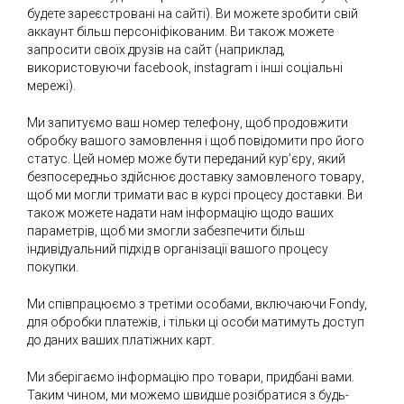
будете зареєстровані на сайті). Ви можете зробити свій
аккаунт більш персоніфікованим. Ви також можете
запросити своїх друзів на сайт (наприклад,
використовуючи facebook, instagram і інші соціальні
мережі).
Ми запитуємо ваш номер телефону, щоб продовжити
обробку вашого замовлення і щоб повідомити про його
статус. Цей номер може бути переданий кур’єру, який
безпосередньо здійснює доставку замовленого товару,
щоб ми могли тримати вас в курсі процесу доставки. Ви
також можете надати нам інформацію щодо ваших
параметрів, щоб ми змогли забезпечити більш
індивідуальний підхід в організації вашого процесу
покупки.
Ми співпрацюємо з третіми особами, включаючи Fondy,
для обробки платежів, і тільки ці особи матимуть доступ
до даних ваших платіжних карт.
Ми зберігаємо інформацію про товари, придбані вами.
Таким чином, ми можемо швидше розібратися з будь-