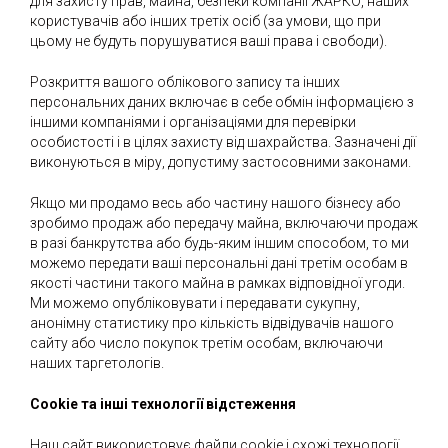
для захисту прав, майна, безпеки компанії ЖАРКО, наших
користувачів або інших третіх осіб (за умови, що при
цьому не будуть порушуватися ваші права і свободи).
Розкриття вашого облікового запису та інших
персональних даних включає в себе обмін інформацією з
іншими компаніями і організаціями для перевірки
особистості і в цілях захисту від шахрайства. Зазначені дії
виконуються в міру, допустиму застосовними законами.
Якщо ми продамо весь або частину нашого бізнесу або
зробимо продаж або передачу майна, включаючи продаж
в разі банкрутства або будь-яким іншим способом, то ми
можемо передати ваші персональні дані третім особам в
якості частини такого майна в рамках відповідної угоди.
Ми можемо опубліковувати і передавати сукупну,
анонімну статистику про кількість відвідувачів нашого
сайту або число покупок третім особам, включаючи
наших таргетологів.
Cookie та інші технології відстеження
Наш сайт використовує файли cookie і схожі технології,