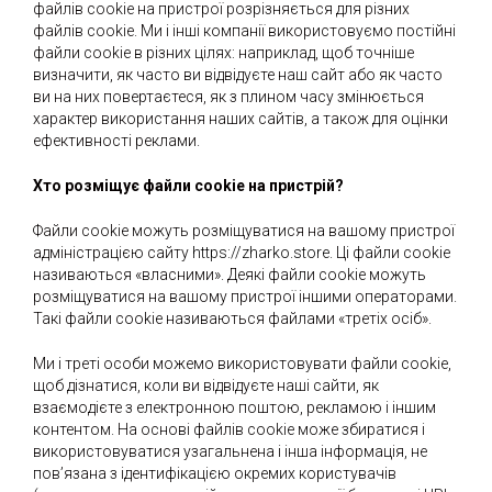
файлів cookie на пристрої розрізняється для різних
файлів cookie. Ми і інші компанії використовуємо постійні
файли cookie в різних цілях: наприклад, щоб точніше
визначити, як часто ви відвідуєте наш сайт або як часто
ви на них повертаєтеся, як з плином часу змінюється
характер використання наших сайтів, а також для оцінки
ефективності реклами.
Хто розміщує файли cookie на пристрій?
Файли cookie можуть розміщуватися на вашому пристрої
адміністрацією сайту
https://zharko.store
. Ці файли cookie
називаються «власними». Деякі файли cookie можуть
розміщуватися на вашому пристрої іншими операторами.
Такі файли cookie називаються файлами «третіх осіб».
Ми і треті особи можемо використовувати файли cookie,
щоб дізнатися, коли ви відвідуєте наші сайти, як
взаємодієте з електронною поштою, рекламою і іншим
контентом. На основі файлів cookie може збиратися і
використовуватися узагальнена і інша інформація, не
пов’язана з ідентифікацією окремих користувачів