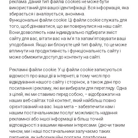
реклама. Даний тип файлів cookies не може бути
використаний для вашої ідентифікації. Вся інформація, яка
збирається і аналізується, анонімна.
Функціональні файли cookie. Ці файли cookie служать для
того, щоб дізнаватися, що ви повернулися на наш сайт.
Вони дозволяють нам індивідуально підбирати зміст
сайту для вас, вітати вас на ім’я та запам’ятовувати ваші
уподобання. Якщо ви блокуєте цей тип файлу, то це може
вплинути на продуктивність і функціональність сайту і
може обмежити доступ до контенту на сайті.
Рекламні файли cookie. У ці файли cookie записуються
відомості про ваші дії в інтернеті, в тому числі про
відвідування нашого сайту і сторінок, а також дані про
посилання і рекламу, які ви вибирали для перегляду. Одна
з цілей, які ми ставимо перед собою, – відображати на
наших веб-сайтах той контент, який найбільш повно
орієнтований на вас. Інша мета – забезпечити нам і
нашим постачальникам послуг можливість надання
рекламної або іншої інформації в більш точній
відповідності з вашими явними інтересами. (діючи таким
чином, ми і наші постачальники залучаємо таких
партнерів, як інформаційні портали, платформи