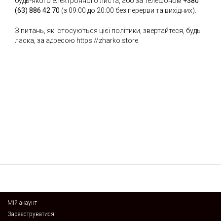
будь-якого електронного листа, або за телефоном
+380
(63) 886 42 70
(з 09:00 до 20:00 без перерви та вихідних).
З питань, які стосуються цієї політики, звертайтеся, будь
ласка, за адресою
https://zharko.store
.
Мій акаунт
Зареєструватися