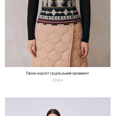
Пасок-корсет гуцульський орнамент
2250
₴