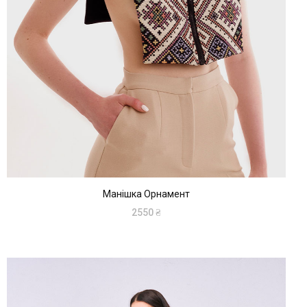
Манішка Орнамент
2550
₴