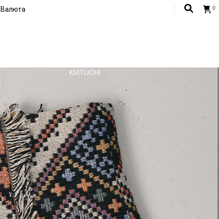
0
/Валюта
G
AH
USD
KVITUCHI
мовлення