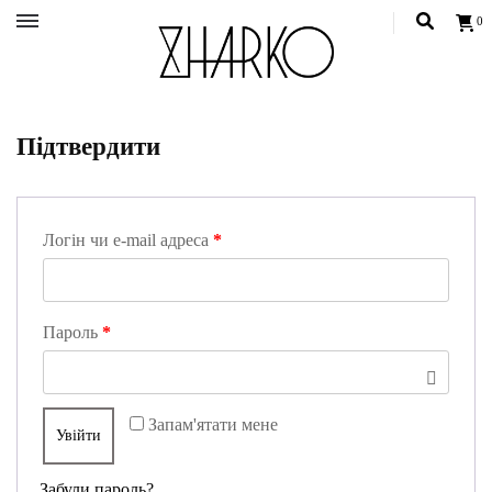
0
Український бренд одягу, жіночий український одяг, сучасний жиночий одяг, одяг для
жінок
Український бренд одягу ZHARKO
Підтвердити
Логін чи e-mail адреса
*
Пароль
*
Запам'ятати мене
Увійти
Забули пароль?