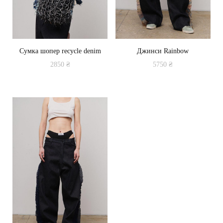
Сумка шопер recycle denim
Джинси Rainbow
2850
₴
5750
₴
Цей
товар
має
кілька
варіантів.
Параметри
можна
вибрати
на
сторінці
товару