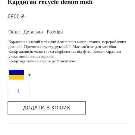
Кардиган recycle denim midi
6800
₴
Опис
Детально
Розміри
Кардиган вʼязаний у техніці denim net з використаних, перероблених
джинсів. Прямого силуету, рукав 3/4. Має завʼязки для застібки.
Колір джинсів може трохи відрізнятися від фото. Кожен кардиган
унікальний і неповторний.
Колір: від темно-синього до блакитного.
One size. Розмір моделі 83-60-90 см. Зріст 178 см.
Склад: 100% бавовна.
Підібрати розмір можливо на сторінці
Розмірна сітка.
Догляд: Ручне прання при 30 – 40 градусах або хімчистка. Не
відбілювати. Без віджиму. Сушка горизонтальна. Прасувати паром.
Кардиган
РОЗМІРНА СІТКА
recycle
Можливість дошиву: так
denim
ДОДАТИ В КОШИК
Термін пошиву (днів): 3-4
Можливість індивідуального пошиття: так
midi
кількість