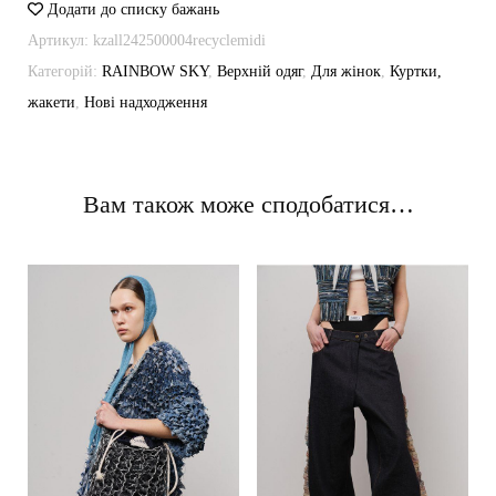
Додати до списку бажань
Артикул:
kzall242500004recyclemidi
Категорій:
RAINBOW SKY
,
Верхній одяг
,
Для жінок
,
Куртки,
жакети
,
Нові надходження
Вам також може сподобатися…