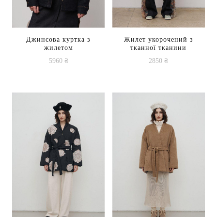
Джинсова куртка з
Жилет укорочений з
жилетом
тканної тканини
5960
₴
2850
₴
Цей
товар
має
кілька
варіантів.
Параметри
можна
вибрати
на
сторінці
товару