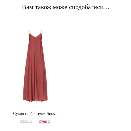
Вам також може сподобатися…
Сукня на бретелях Sunset
Оригінальна
Поточна
7390
₴
6280
₴
ціна:
ціна:
Цей