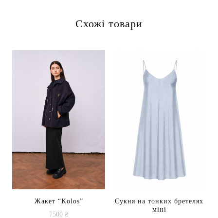
7390 ₴.
6280 ₴.
товар
Схожі товари
має
кілька
варіантів.
Параметри
можна
вибрати
на
сторінці
товару
Жакет “Kolos”
Сукня на тонких бретелях
міні
7500
₴