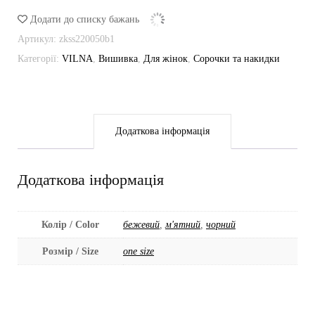
кількість
Додати до списку бажань
Артикул:
zkss220050b1
Категорії:
VILNA
,
Вишивка
,
Для жінок
,
Сорочки та накидки
Додаткова інформація
Додаткова інформація
Колір / Color
бежевий
,
м'ятний
,
чорний
Розмір / Size
one size