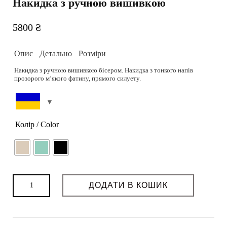
Накидка з ручною вишивкою
5800
₴
Опис
Детально
Розміри
Накидка з ручною вишивкою бісером. Накидка з тонкого напів
прозорого м’якого фатину, прямого силуету.
80-60-88 см. Зріст 173 см. На моделі розмір one size
Склад: 100% нейлон
Підібрати розмір можливо на сторінці
Розмірна сітка.
Колір: м’ятна
Догляд: Хімчистка або ручне делікатне праня 30-40 градусів
РОЗМІРНА СІТКА
Колір / Color
Можливість пошиву: так
Термін пошиву (днів): 3-4
Можливість індивідуального пошиття: так
Накидка
ДОДАТИ В КОШИК
з
ручною
вишивкою