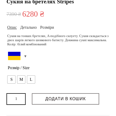
Сукня на бретелях Stripes
6280
₴
Оригінальна
Поточна
7390
₴
ціна:
ціна:
Опис
Детально
Розміри
7390 ₴.
6280 ₴.
Сукня на тонких бретелях, А-подібного силуету. Сукня складається з
двох шарів легкого шовкового батисту. Довжина сукні максимальна.
Колір: білий комбінований
Зріст моделі 177 см, розмір 83-61-93
Склад: 75% бавовна, 15% нейлон, 10% шовк
Підібрати розмір можливо на сторінці
Розмірна сітка.
Догляд: Делікатне праня при 30 градусів або ручне. Прасування при
середній температурі
РОЗМІРНА СІТКА
Розмір / Size
S
M
L
Можливість дошиву: так
Термін пошиву (днів): 3-4
Можливість індивідуального пошиття: так
Сукня
ДОДАТИ В КОШИК
на
бретелях