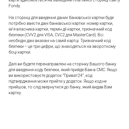
карти здійснюється на захищеній платіжної сторінці сайту
Fondy.
На сторінці для введення даних банківської картки буде
потрібно ввести дані банківської картки: номер картки,
ім’я власника картки, термін дії картки, тризначний код
безпеки (CVV2 для VISA, CVC2 для MasterCard). Всі
необхідні дані вказані на самій картці. Тризначний код
безпеки – це три цифри, що знаходяться на зворотному
боці картки.
Далі ви будете перенаправлені на сторінку Вашого банку
для введення коду безпеки, який прийде Вам в СМС. Якщо
ви використовуєте додаток “Приват24”, код
підтвердження може прийти у додаток. Якщо код не
прийшов, то слід звернутися до банку, який видав Вам
картку.