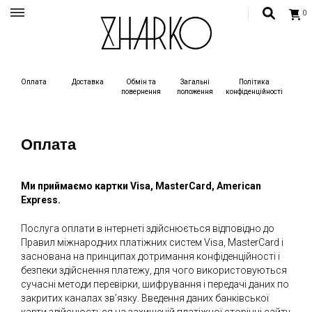
0
Український бренд одягу, жіночий український одяг, сучасний жиночий одяг,
одяг для жінок
Український бренд одягу ZHARKO
Оплата
Доставка
Обмін та
Загальні
Політика
повернення
положення
конфіденційност
і
Оплата
Ми приймаємо картки Visa, MasterCard, American
Express.
Послуга оплати в інтернеті здійснюється відповідно до
Правил міжнародних платіжних систем Visa, MasterCard і
заснована на принципах дотримання конфіденційності і
безпеки здійснення платежу, для чого використовуються
сучасні методи перевірки, шифрування і передачі даних по
закритих каналах зв’язку. Введення даних банківської