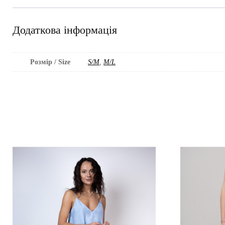
Додаткова інформація
Розмір / Size
S/M
,
M/L