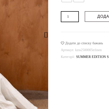
VILNA
Брюки
ДОДА
лляні
ORNAMENT
на
резинці
кількість
Додати до списку бажань
Артикул:
kzss2500005trlinen
Категорії:
SUMMER EDITION S