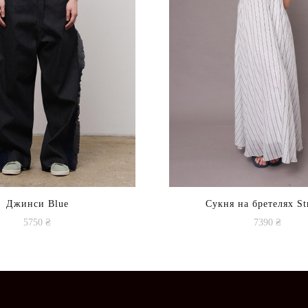
Джинси Blue
Сукня на бретелях St
5750
₴
7390
₴
Цей
Цей
товар
товар
має
має
кілька
кілька