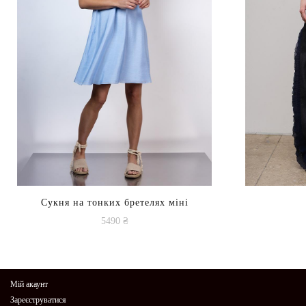
Сукня на тонких бретелях міні
5490
₴
Цей
товар
має
Мій акаунт
кілька
Зареєструватися