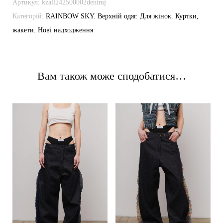
Артикул:
kzall242500002denimj
Категорій:
RAINBOW SKY
,
Верхній одяг
,
Для жінок
,
Куртки,
жакети
,
Нові надходження
Вам також може сподобатися…