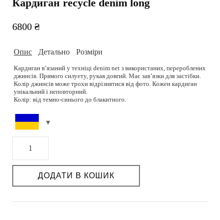
Кардиган recycle denim long
6800
₴
Опис
Детально
Розміри
Кардиган вʼязаний у техніці denim net з використаних, перероблених
джинсів. Прямого силуету, рукав довгий. Має завʼязки для застібки.
Колір джинсів може трохи відрізнятися від фото. Кожен кардиган
унікальний і неповторний.
Колір: від темно-синього до блакитного.
One size. Розмір моделі 83-60-90 см. Зріст 178 см.
Склад: 100% бавовна.
Підібрати розмір можливо на сторінці
Розмірна сітка.
Догляд: Ручне прання при 30 – 40 градусах або хімчистка. Не
відбілювати. Без віджиму. Сушка горизонтальна. Прасувати паром.
Кардиган
РОЗМІРНА СІТКА
recycle
Можливість дошиву: так
denim
ДОДАТИ В КОШИК
Термін пошиву (днів): 3-4
Можливість індивідуального пошиття: так
long
кількість