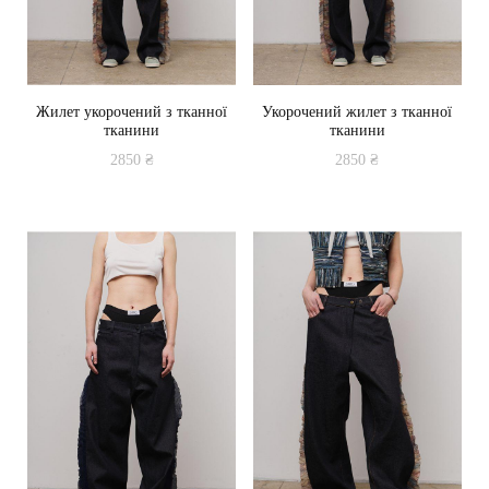
Жилет укорочений з тканної
Укорочений жилет з тканної
тканини
тканини
2850
₴
2850
₴
Цей
Цей
товар
товар
має
має
кілька
кілька
варіантів.
варіантів.
Параметри
Параметри
можна
можна
вибрати
вибрати
на
на
сторінці
сторінці