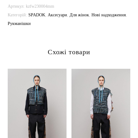
Можливість індивідуального пошиття: -.
Артикул:
kzfw230004mm
Категорій:
SPADOK
,
Аксесуари
,
Для жінок
,
Нові надходження
,
Рукманішки
Схожі товари