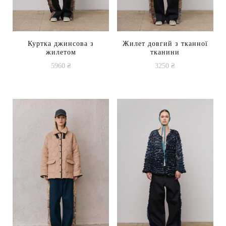
Куртка джинсова з
Жилет довгий з тканної
жилетом
тканини
5960
₴
3250
₴
Цей
товар
має
кілька
варіантів.
Параметри
можна
вибрати
на
сторінці
товару