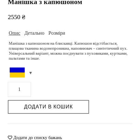
Манішка з капюшоном
2550
₴
Опис
Детально
Розміри
Манішка з капюшоном на блискавці. Капюшон відстібається,
плащова тканина водонепроникна, наповнювач – синтетичний пух.
Універсальний варіант, можна поєднувати з пуховиками, куртками,
пальтами та інше.
Onesize
Склад:
Параметри моделі: 83-60-90, зріст 178 см.
Матеріал: 100% плащова тканина.
Манішка
Підібрати розмір можливо на сторінці
Розмірна сітка.
Наповнювач: 100% синтетичний пух.
з
Колір: молочний.
капюшоном
РОЗМІРНА СІТКА
ДОДАТИ В КОШИК
Догляд: Делікатне прання при режимі 30/40 градусів. Плащову
кількість
тканину можна легко відмити вологими серветками. Відпарювати
Можливість дошиву: -.
при середній температурі.
Термін пошиву (днів): -.
Додати до списку бажань