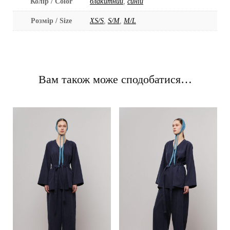
Колір / Color
блакитний
,
синій
Розмір / Size
XS/S
,
S/M
,
M/L
Вам також може сподобатися…