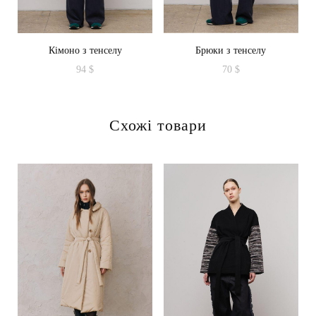
Кімоно з тенселу
Брюки з тенселу
94
$
70
$
Цей
товар
Схожі товари
має
кілька
варіантів.
Параметри
можна
вибрати
на
сторінці
товару