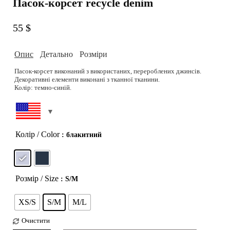
Пасок-корсет recycle denim
55
$
Опис
Детально
Розміри
Пасок-корсет виконаний з використаних, перероблених джинсів.
Декоративні елементи виконані з тканної тканини.
Колір: темно-синій.
Модель 83-60-90. Зріст 178 см.
Матеріал: 00% бавовна. Декор: 75% бавовна, 15% віскоза, 10%
Підібрати розмір можливо на сторінці
Розмірна сітка
поліестер.
Догляд: Делікатне прання при 30-40 градусах. Не відбілювати.
Прасувати при високій температурі.
РОЗМІРНА СІТКА
Колір / Color
: блакитний
Можливість дошиву: ні
Можливість індивідуального пошиття: ні
Розмір / Size
: S/M
XS/S
S/M
M/L
Очистити