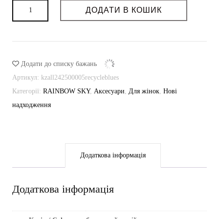
Пасок-
ДОДАТИ В КОШИК
корсет
recycle
denim
кількість
Додати до списку бажань
Артикул:
kzall242500005recycleblues
Категорії:
RAINBOW SKY
,
Аксесуари
,
Для жінок
,
Нові
надходження
Додаткова інформація
Додаткова інформація