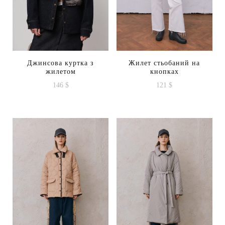
Джинсова куртка з
Жилет стьобаний на
жилетом
кнопках
146
$
121
$
Цей
товар
має
кілька
варіантів.
Параметри
можна
вибрати
на