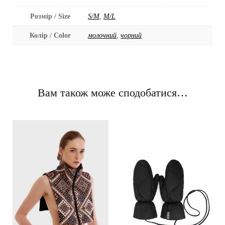
Розмір / Size
S/M
,
M/L
Колір / Color
молочний
,
чорний
Вам також може сподобатися…