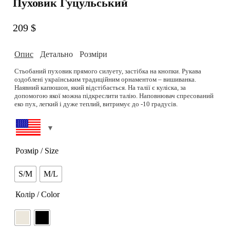
Пуховик Гуцульський
209
$
Опис
Детально
Розміри
Стьобаний пуховик прямого силуету, застібка на кнопки. Рукава
оздоблені українським традиційним орнаментом – вишиванка.
Наявний капюшон, який відстібається. На талії є куліска, за
допомогою якої можна підкреслити талію. Наповнювач спресований
еко пух, легкий і дуже теплий, витримує до -10 градусів.
S/M, M/L
Склад:
Модель: Зріст 172 см. Груди 86 см, талія 60 см, стегна 90 см. На
моделі розмір S-M.
Верх: 100% плащова тканина з мембраною, не промокає.
Підібрати розмір можливо на сторінці
Розмірна сітка.
Розмір / Size
Підкладка: 50% віскоза, 50% поліестер.
РОЗМІРНА СІТКА
Наповнювач: 100% еко пух.
S/M
M/L
Можливість дошиву: так
Колір: молочний-комбінований.
Колір / Color
Термін пошиву (днів): 4-5
Догляд: Прати можна в пральній машині, на виворіт, при делікатному
Можливість індивідуального пошиття: 5 робочих днів
режимі 30-40 градусів. Прасувати та відпарювати при середній
температурі.