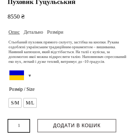
Пуховик Гуцульський
8550
₴
Опис
Детально
Розміри
Стьобаний пуховик прямого силуету, застібка на кнопки. Рукава
оздоблені українським традиційним орнаментом – вишиванка.
Наявний капюшон, який відстібається. На талії є куліска, за
допомогою якої можна підкреслити талію. Наповнювач спресований
еко пух, легкий і дуже теплий, витримує до -10 градусів.
S/M, M/L
Склад:
Модель: Зріст 172 см. Груди 86 см, талія 60 см, стегна 90 см. На
моделі розмір S-M.
Верх: 100% плащова тканина з мембраною, не промокає.
Підібрати розмір можливо на сторінці
Розмірна сітка.
Розмір / Size
Підкладка: 50% віскоза, 50% поліестер.
РОЗМІРНА СІТКА
Наповнювач: 100% еко пух.
S/M
M/L
Можливість дошиву: так
Колір: чорний-комбінований.
Термін пошиву (днів): 4-5
Догляд: Прати можна в пральній машині, на виворіт, при делікатному
Можливість індивідуального пошиття: 5 робочих днів
Пуховик
режимі 30-40 градусів. Прасувати та відпарювати при середній
ДОДАТИ В КОШИК
температурі.
Гуцульський