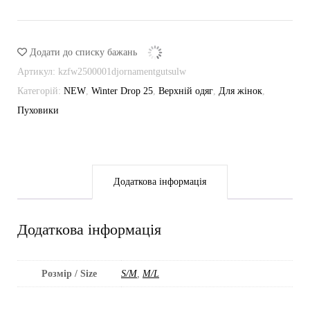
кількість
Додати до списку бажань
Артикул:
kzfw2500001djornamentgutsulw
Категорій:
NEW
,
Winter Drop 25
,
Верхній одяг
,
Для жінок
,
Пуховики
Додаткова інформація
Додаткова інформація
Розмір / Size
S/M
,
M/L