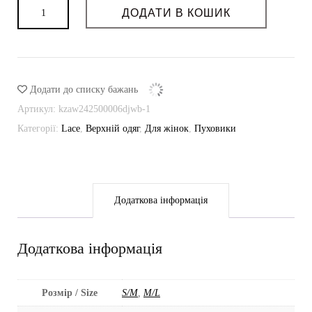
Пуховик
ДОДАТИ В КОШИК
Lace
кількість
Додати до списку бажань
Артикул:
kzaw242500006djwb-1
Категорії:
Lace
,
Верхній одяг
,
Для жінок
,
Пуховики
Додаткова інформація
Додаткова інформація
Розмір / Size
S/M
,
M/L