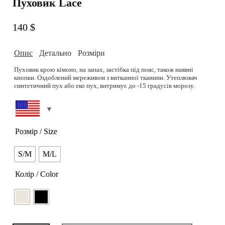
Пуховик Lace
140
$
Опис
Детально
Розміри
Пуховик крою кімоно, на запах, застібка під пояс, також наявні
кнопки. Оздоблений мереживом з витканної тканини. Утеплювач
синтетичний пух або еко пух, витримує до -15 градусів морозу.
Модель: Зріст 173 см. Обєм грудей 82, талія 60, стегна 90 см.
Склад: Матеріал верх: 100% нейлон з мембраною, не
Підібрати розмір можливо на сторінці
Розмірна сітка.
промокає;Підкладка: 80% віскоза, 20% поліестер;
Наповнювач: 100% синтетичний пух.
Колір: чорний.
РОЗМІРНА СІТКА
Розмір / Size
Догляд: Делікатне прання при режимі 30/40 градусів. Плащову
тканину можна легко відмити вологими серветками. Відпарювати
при середній температурі.
Можливість дошиву: так
S/M
M/L
Термін пошиву (днів): 3-4
Можливість індивідуального пошиття: так
Колір / Color