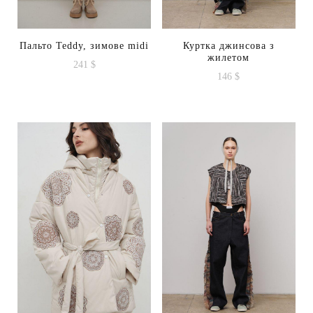
Пальто Teddy, зимове midi
Куртка джинсова з
жилетом
241
$
146
$
Цей
товар
має
кілька
варіантів.
Параметри
можна
вибрати
на
сторінці
товару