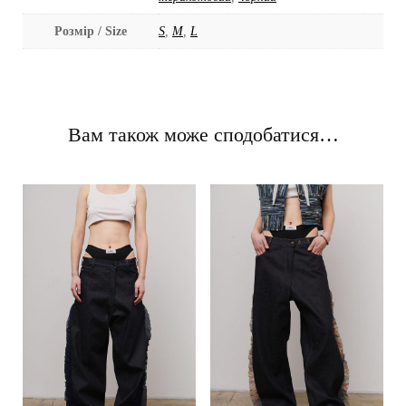
Розмір / Size
S
,
M
,
L
Вам також може сподобатися…