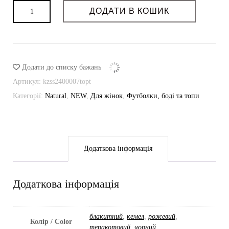
Топ
ДОДАТИ В КОШИК
з
шовкового
батисту
кількість
Додати до списку бажань
Артикул:
kzss2400007topt
Категорії:
Natural
,
NEW
,
Для жінок
,
Футболки, боді та топи
Додаткова інформація
Додаткова інформація
блакитний
,
кемел
,
рожевий
,
Колір / Color
теракотовий
,
чорний