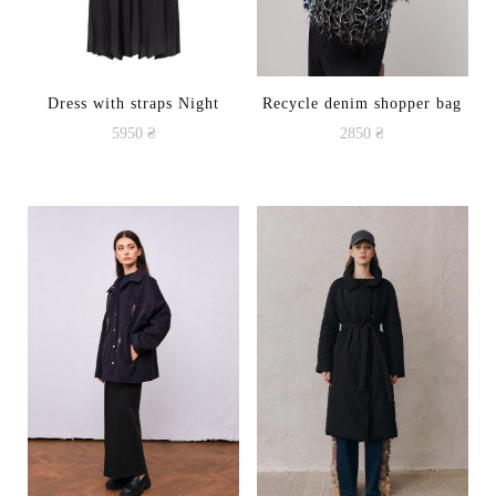
Dress with straps Night
Recycle denim shopper bag
5950
₴
2850
₴
This
product
has
multiple
variants.
The
options
may
be
chosen
on