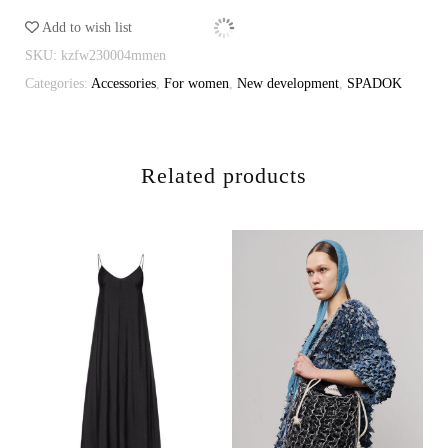
milk
Add to wish list
quantity
SKU:
kzfw230004mmen
Categories:
Accessories
,
For women
,
New development
,
SPADOK
Related products