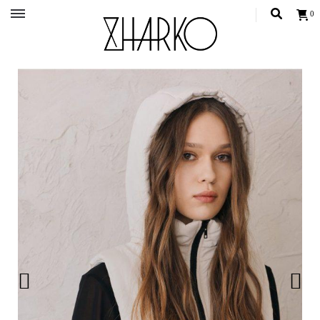
0
Український бренд одягу, жіночий український одяг, сучасний жиночий одяг, одяг для
жінок
ZHARKO – MODERN UKRAINIAN
STYLE