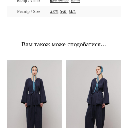
Колір / Color
блакитний
,
синій
Розмір / Size
XS/S
,
S/M
,
M/L
Вам також може сподобатися…