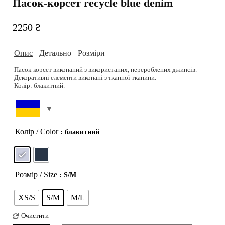
Пасок-корсет recycle blue denim
2250
₴
Опис
Детально
Розміри
Пасок-корсет виконаний з використаних, перероблених джинсів.
Декоративні елементи виконані з тканної тканини.
Колір: блакитний.
Модель 83-60-90. Зріст 178 см.
Матеріал: 00% бавовна. Декор: 75% бавовна, 15% віскоза, 10%
Підібрати розмір можливо на сторінці
Розмірна сітка
поліестер.
Догляд: Делікатне прання при 30-40 градусах. Не відбілювати.
Прасувати при високій температурі.
РОЗМІРНА СІТКА
Колір / Color
: блакитний
Можливість дошиву: ні
Можливість індивідуального пошиття: ні
Розмір / Size
: S/M
XS/S
S/M
M/L
Очистити