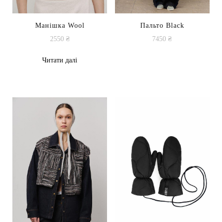
Манішка Wool
Пальто Black
2550
₴
7450
₴
Читати далі