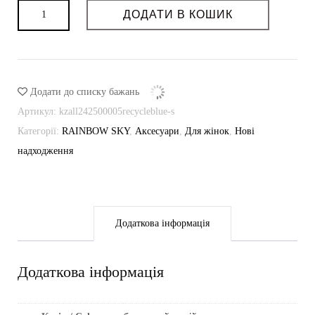
Пасок-
ДОДАТИ В КОШИК
корсет
recycle
blue
denim
Додати до списку бажань
кількість
Артикул:
kzall242500005recycleblue-s
Категорії:
RAINBOW SKY
,
Аксесуари
,
Для жінок
,
Нові
надходження
Додаткова інформація
Додаткова інформація