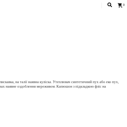
0
USD
искавка, на талії наявна куліска. Утеплювач синтетичний пух або еко пух,
авах наявне оздоблення мереживом. Капюшон з підкладкою фліс на
82, талія 60, стегна 90 см.
ембраною, не промокає;
рінці
Розмірна сітка.
стер;
ух;
.
имі 30/40 градусів. Плащову тканину можна легко відмити вологими
дній температурі.