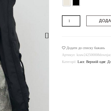
Можливість дошиву: так
VILNA
Термін пошиву (днів): 3-4
Можливість індивідуального поши
Пуховик
ДОДА
ORNAMENT
over
size
кількість
Додати до списку бажань
Артикул:
kzaw242500008downjac
Категорії:
Lace
,
Верхній одяг
,
Дл