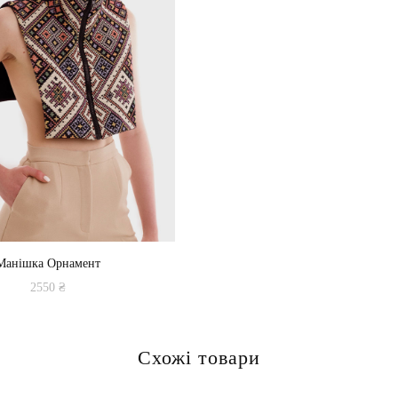
Манішка Орнамент
2550
₴
Схожі товари