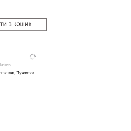
ття: ні
ТИ В КОШИК
ketovs
я жінок
,
Пуховики