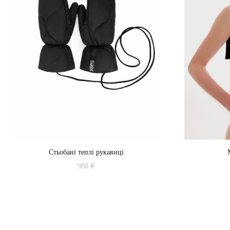
Стьобані теплі рукавиці
980
₴
Цей
товар
має
кілька