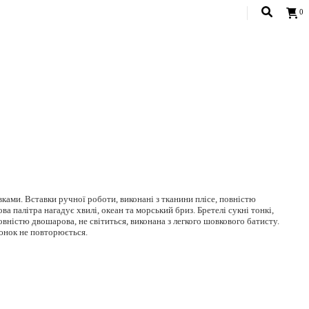
0
USD
ками. Вставки ручної роботи, виконані з тканини плісе, повністю
а палітра нагадує хвилі, океан та морський бриз. Бретелі сукні тонкі,
вністю двошарова, не світиться, виконана з легкого шовкового батисту.
юнок не повторюється.
 60, стегна 90 см.
рінці
Розмірна сітка.
радусів або ручне. Прасування при середній температурі