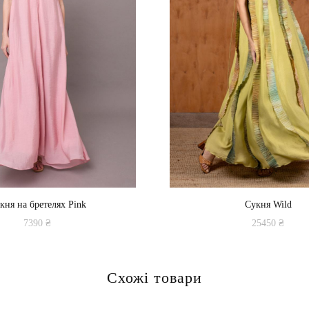
кня на бретелях Pink
Сукня Wild
7390
₴
25450
₴
Цей
Цей
товар
товар
Схожі товари
має
має
кілька
кілька