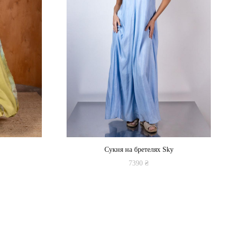
Сукня на бретелях Sky
7390
₴
Цей
товар
має
кілька