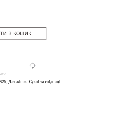
ття: так
ТИ В КОШИК
ave
S25
,
Для жінок
,
Сукні та спідниці