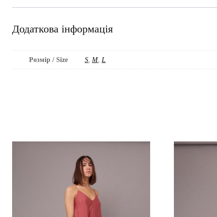
Додаткова інформація
Розмір / Size
S
,
M
,
L