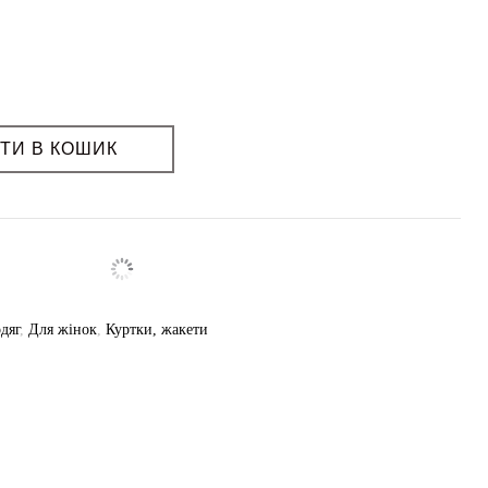
ття: ні
ТИ В КОШИК
дяг
,
Для жінок
,
Куртки, жакети