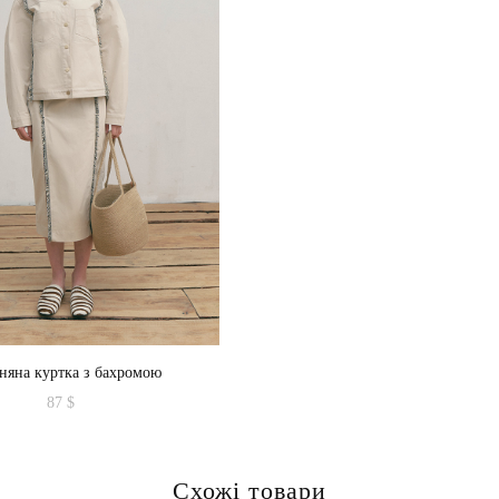
няна куртка з бахромою
87
$
Цей
товар
Схожі товари
має