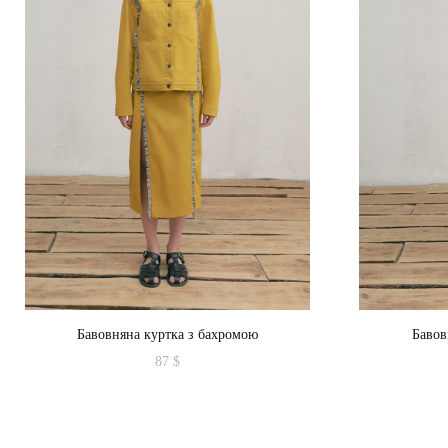
Бавовняна куртка з бахромою
Бавов
87
$
Цей
товар
має