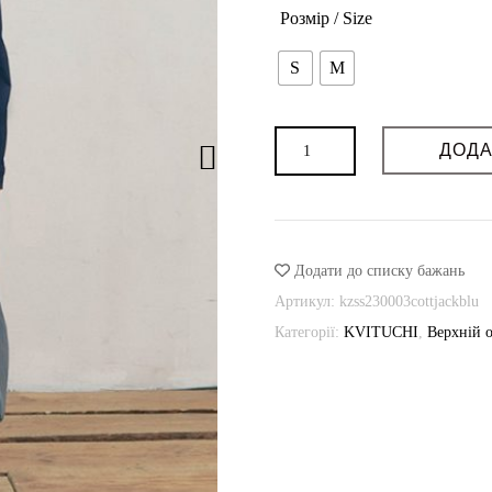
Можливість індивідуального поши
Розмір / Size
VILNA
S
M
ORNAMENT
Бавовняна
ДОДА
куртка
з
бахромою
кількість
Додати до списку бажань
Артикул:
kzss230003cottjackblu
Категорії:
KVITUCHI
,
Верхній о