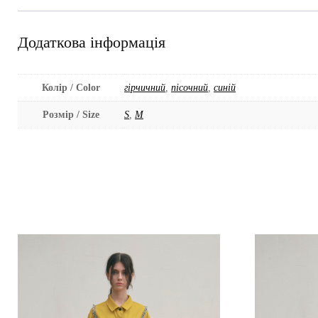
Додаткова інформація
Колір / Color
гірчичний
,
пісочний
,
синій
Розмір / Size
S
,
M