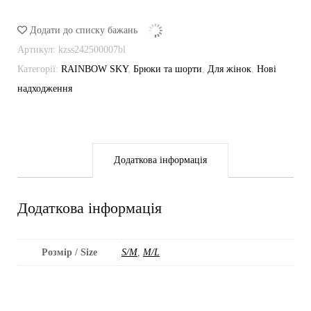
кількість
Додати до списку бажань
Артикул:
kzss242500007bl
Категорії:
RAINBOW SKY
,
Брюки та шорти
,
Для жінок
,
Нові
надходження
Додаткова інформація
Додаткова інформація
Розмір / Size
S/M
,
M/L