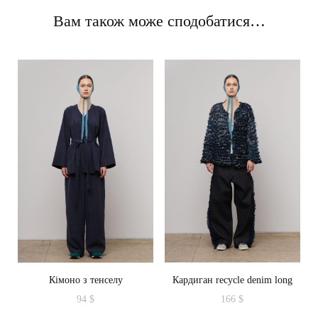
Вам також може сподобатися…
Кімоно з тенселу
Кардиган recycle denim long
94
$
166
$