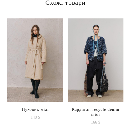
Схожі товари
Пуховик міді
Кардиган recycle denim
midi
140
$
166
$
Цей