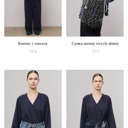
на
сторінці
товару
Кімоно з тенселу
Сумка шопер recycle denim
94
$
70
$