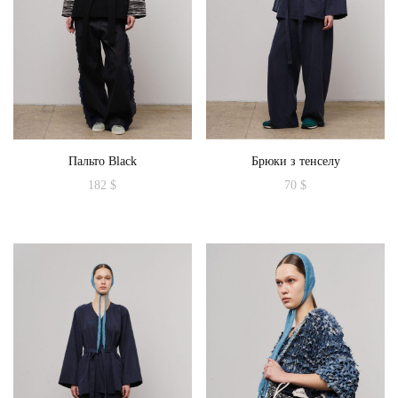
Пальто Black
Брюки з тенселу
182
$
70
$
Цей
товар
має
кілька
варіантів.
Параметри
можна
вибрати