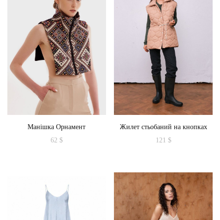
Манішка Орнамент
Жилет стьобаний на кнопках
62
$
121
$
Цей
товар
має
кілька
варіантів.