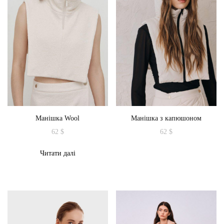
Параметри
Параметри
можна
можна
вибрати
вибрати
на
на
сторінці
сторінці
товару
товару
Манішка Wool
Манішка з капюшоном
62
$
62
$
Читати далі