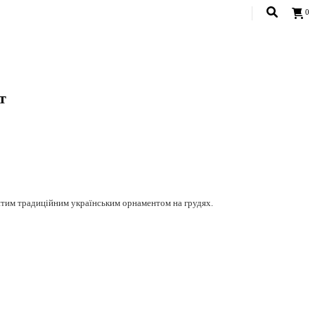
0
т
USD
итим традиційним українським орнаментом на грудях.
мір 83-61-93.
40 градусах навиворіт. Прасувати при середній температурі.
рінці
Розмірна сітка.