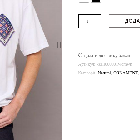
Можливість дошиву: так
Термін пошиву (днів): 3
VILNA
Можливість індивідуального поши
Футболка
ДОДА
Орнамент
ORNAMENT
кількість
Додати до списку бажань
Артикул:
kzall000001womwh
Категорії:
Natural
,
ORNAMENT