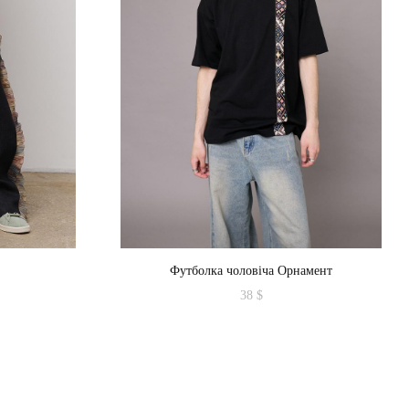
Футболка чоловіча Орнамент
38
$
Цей
товар
має
кілька