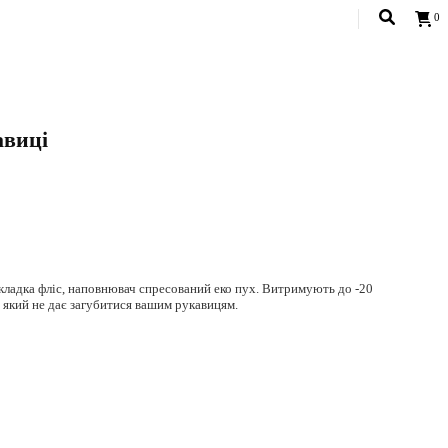
0
авиці
USD
дкладка фліс, наповнювач спресований еко пух. Витримують до -20
 який не дає загубитися вашим рукавицям.
рінці
Розмірна сітка.
анина з мембраною, не промокає. Підкладка: 100% фліс. Наповнювач: