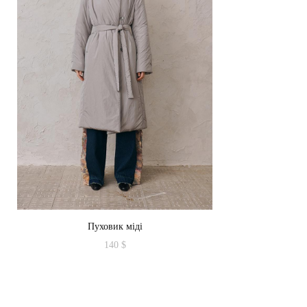
Пуховик міді
140
$
Цей
товар
має