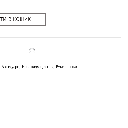
ашині, при делікатному режимі 30-40 градусів. Прасувати та відпарювати
ТИ В КОШИК
тя: -.
,
Аксесуари
,
Нові надходження
,
Рукманішки