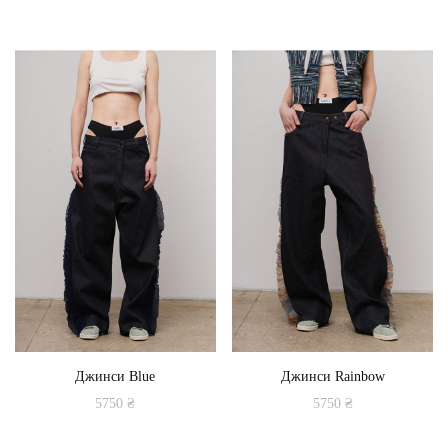
Джинси Blue
Джинси Rainbow
5750
₴
5750
₴
Цей
Цей