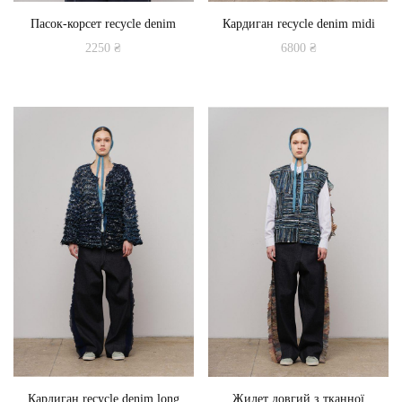
Пасок-корсет recycle denim
Кардиган recycle denim midi
2250
₴
6800
₴
Цей
товар
має
кілька
варіантів.
Параметри
можна
вибрати
на
сторінці
товару
Кардиган recycle denim long
Жилет довгий з тканної