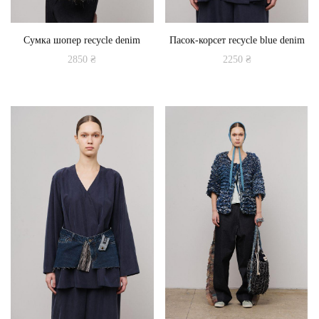
Сумка шопер recycle denim
Пасок-корсет recycle blue denim
2850
₴
2250
₴
Цей
товар
має
кілька
варіантів.
Параметри
можна
вибрати
на
сторінці
товару