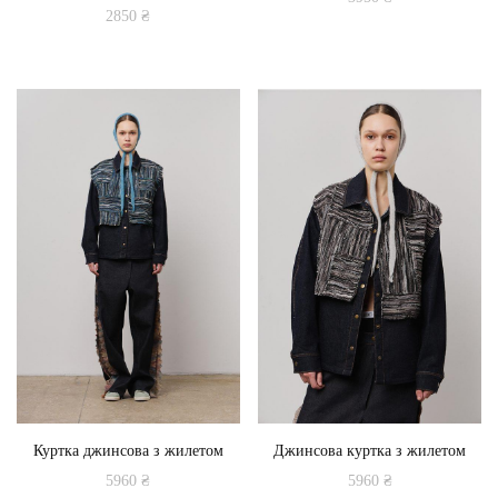
2850
₴
Цей
товар
має
кілька
варіантів.
Параметри
можна
вибрати
на
сторінці
товару
Куртка джинсова з жилетом
Джинсова куртка з жилетом
5960
₴
5960
₴