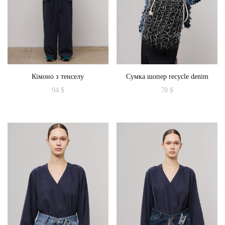
на
сторінці
товару
Кімоно з тенселу
Сумка шопер recycle denim
94
$
70
$