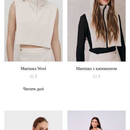
Параметри
Параметри
можна
можна
вибрати
вибрати
на
на
сторінці
сторінці
товару
товару
Манішка Wool
Манішка з капюшоном
62
$
62
$
Читати далі