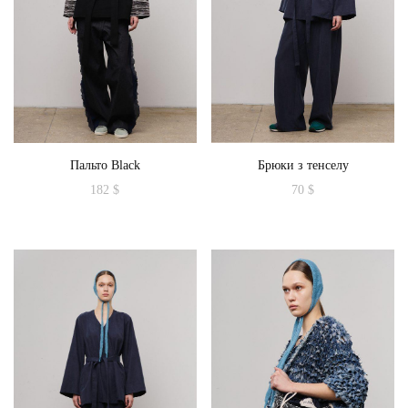
Пальто Black
Брюки з тенселу
182
$
70
$
Цей
товар
має
кілька
варіантів.
Параметри
можна
вибрати