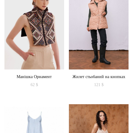
Манішка Орнамент
Жилет стьобаний на кнопках
62
$
121
$
Цей
товар
має
кілька
варіантів.